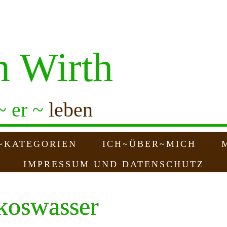
n Wirth
~ er ~
leben
~KATEGORIEN
ICH~ÜBER~MICH
IMPRESSUM UND DATENSCHUTZ
koswasser